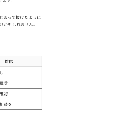
まとまって抜けたように
けかもしれません。
対応
し
推奨
確認
相談を