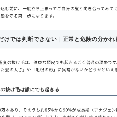
い込む前に、一度立ち止まってご自身の髪と向き合ってみて
の髪を守る第一歩になります。
だけでは判断できない｜正常と危険の分かれ
0本程度の抜け毛は、健康な頭皮でも起きるごく普通の現象で
けた髪の太さ」や「毛根の形」に異常がないかどうかといえ
0本の抜け毛は誰にでも起きる
0万本あり、そのうち約85%から90%が成長期（アナジェ
が休止期（テロジェン期）に入り、やがて自然に抜け落ちてい