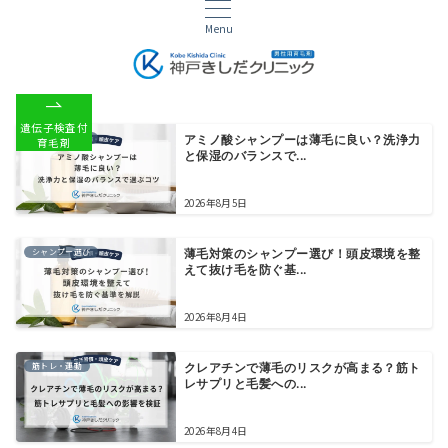
Menu
遺伝子検査付
シャンプー選び
アミノ酸シャンプーは薄毛に良い？洗浄力
育毛剤
と保湿のバランスで...
2026年8月5日
シャンプー選び
薄毛対策のシャンプー選び！頭皮環境を整
えて抜け毛を防ぐ基...
2026年8月4日
筋トレ・運動
クレアチンで薄毛のリスクが高まる？筋ト
レサプリと毛髪への...
2026年8月4日