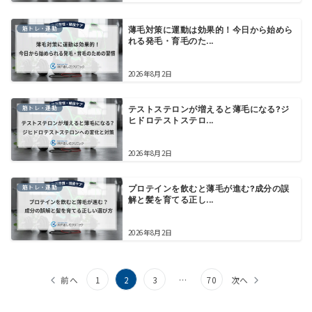
筋トレ・運動
薄毛対策に運動は効果的！今日から始めら
れる発毛・育毛のた...
2026年8月2日
筋トレ・運動
テストステロンが増えると薄毛になる?ジ
ヒドロテストステロ...
2026年8月2日
筋トレ・運動
プロテインを飲むと薄毛が進む?成分の誤
解と髪を育てる正し...
2026年8月2日
前へ
1
2
3
…
70
次へ