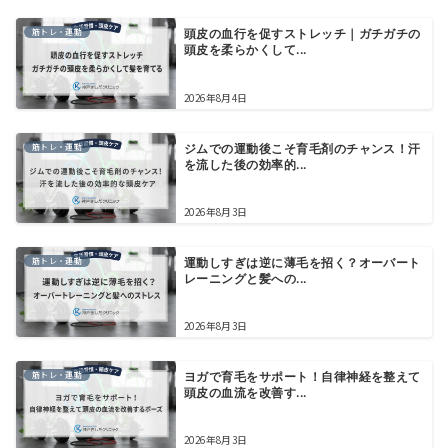
筋トレ・運動
頭皮の血行を促すストレッチ｜ガチガチの
頭皮を柔らかくして...
2026年8月4日
筋トレ・運動
ジムでの運動後こそ育毛剤のチャンス！汗
を流した後の効率的...
2026年8月3日
筋トレ・運動
運動しすぎは逆に薄毛を招く？オーバート
レーニングと髪への...
2026年8月3日
筋トレ・運動
ヨガで育毛をサポート！自律神経を整えて
頭皮の血流を改善す...
2026年8月3日