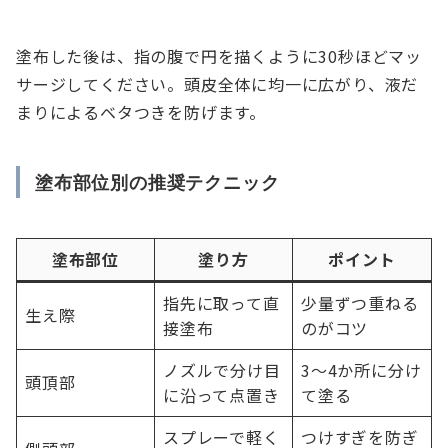
塗布した後は、指の腹で円を描くように30秒ほどマッ
サージしてください。頭皮全体に均一に広がり、液だ
まりによるベタつきを防げます。
塗布部位別の推奨テクニック
塗布部位
塗り方
ポイント
指先に取って直
少量ずつ重ねる
生え際
接塗布
のがコツ
ノズルで分け目
3〜4か所に分け
頭頂部
に沿って点置き
て塗る
スプレーで軽く
つけすぎを防ぎ