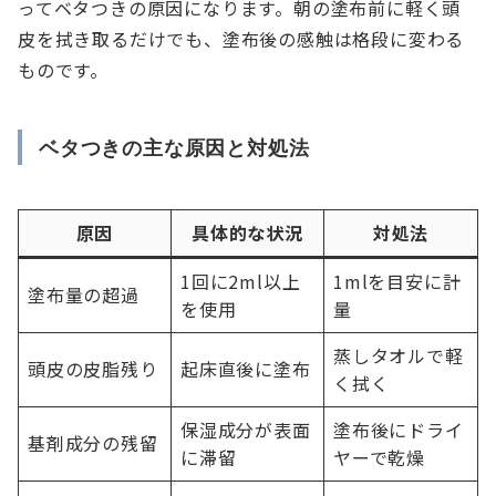
ってベタつきの原因になります。朝の塗布前に軽く頭
皮を拭き取るだけでも、塗布後の感触は格段に変わる
ものです。
ベタつきの主な原因と対処法
原因
具体的な状況
対処法
1回に2ml以上
1mlを目安に計
塗布量の超過
を使用
量
蒸しタオルで軽
頭皮の皮脂残り
起床直後に塗布
く拭く
保湿成分が表面
塗布後にドライ
基剤成分の残留
に滞留
ヤーで乾燥