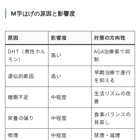
M字はげの原因と影響度
原因
影響度
対策の方向性
DHT（男性ホル
AGA治療薬で抑
高い
モン）
制
早期治療で進行
遺伝的素因
高い
を抑える
生活リズムの改
睡眠不足
中程度
善
食事バランスの
栄養の偏り
中程度
見直し
喫煙
中程度
禁煙・減煙