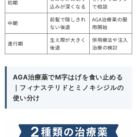
初期
込みが深くなる
で相談
前髪で隠しきれ
AGA治療薬の服
中期
ない後退
用開始
生え際が大きく
併用療法や注入
進行期
後退
治療の検討
AGA治療薬でM字はげを食い止める
｜フィナステリドとミノキシジルの
使い分け