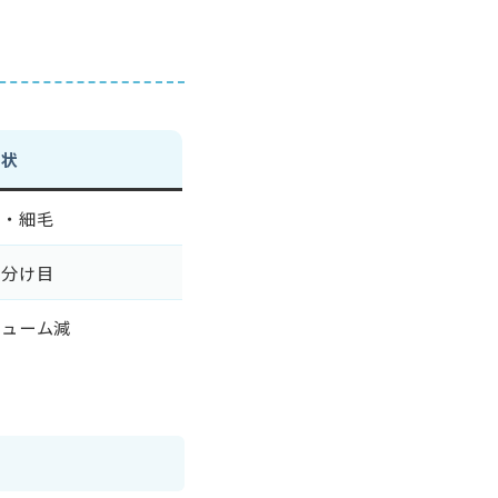
症状
下・細毛
・分け目
リューム減