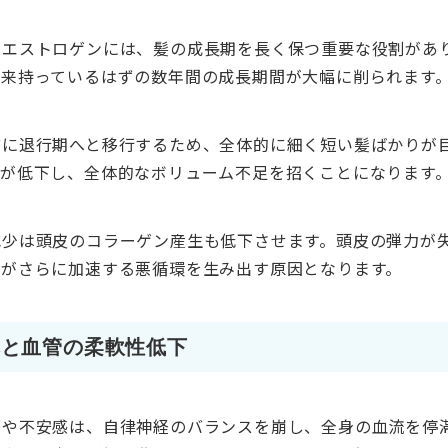
るエストロゲンには、髪の成長期を長く保つ重要な役割があ
本来持っているはずの数年間の成長期間が大幅に削られます
前に退行期へと移行するため、全体的に細く短い髪ばかりが
度が低下し、全体的なボリューム不足を招くことになります
減少は頭皮のコラーゲン産生も低下させます。頭皮の弾力が
毛がさらに加速する悪循環を生み出す原因となります。
れと血管の柔軟性低下
ラや不安感は、自律神経のバランスを崩し、全身の血流を停