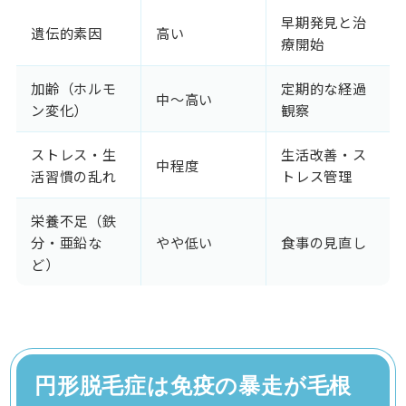
早期発見と治
遺伝的素因
高い
療開始
加齢（ホルモ
定期的な経過
中〜高い
ン変化）
観察
ストレス・生
生活改善・ス
中程度
活習慣の乱れ
トレス管理
栄養不足（鉄
分・亜鉛な
やや低い
食事の見直し
ど）
円形脱毛症は免疫の暴走が毛根