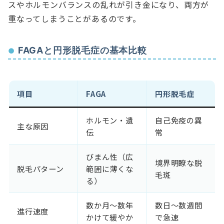
スやホルモンバランスの乱れが引き金になり、両方が
重なってしまうことがあるのです。
FAGAと円形脱毛症の基本比較
項目
FAGA
円形脱毛症
ホルモン・遺
自己免疫の異
主な原因
伝
常
びまん性（広
境界明瞭な脱
脱毛パターン
範囲に薄くな
毛斑
る）
数か月〜数年
数日〜数週間
進行速度
かけて緩やか
で急速