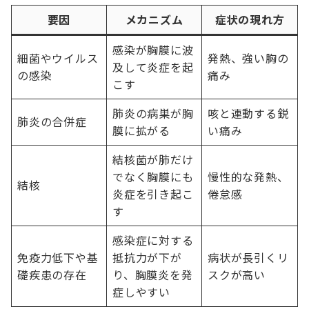
要因
メカニズム
症状の現れ方
感染が胸膜に波
細菌やウイルス
発熱、強い胸の
及して炎症を起
の感染
痛み
こす
肺炎の病巣が胸
咳と連動する鋭
肺炎の合併症
膜に拡がる
い痛み
結核菌が肺だけ
でなく胸膜にも
慢性的な発熱、
結核
炎症を引き起こ
倦怠感
す
感染症に対する
免疫力低下や基
抵抗力が下が
病状が長引くリ
礎疾患の存在
り、胸膜炎を発
スクが高い
症しやすい