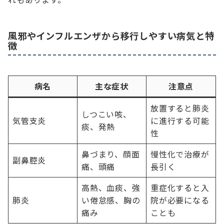
風邪やインフルエンザから移行しやすい病気と特
徴
病名
主な症状
注意点
放置すると肺炎
しつこい咳、
気管支炎
に進行する可能
痰、発熱
性
鼻づまり、顔面
慢性化で治療が
副鼻腔炎
痛、頭痛
長引く
高熱、血痰、強
重症化すると入
肺炎
い倦怠感、胸の
院が必要になる
痛み
ことも