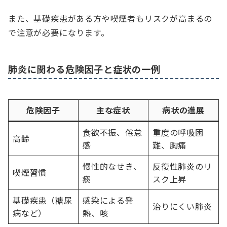
また、基礎疾患がある方や喫煙者もリスクが高まるの
で注意が必要になります。
肺炎に関わる危険因子と症状の一例
危険因子
主な症状
病状の進展
食欲不振、倦怠
重度の呼吸困
高齢
感
難、胸痛
慢性的なせき、
反復性肺炎のリ
喫煙習慣
痰
スク上昇
基礎疾患（糖尿
感染による発
治りにくい肺炎
病など）
熱、咳